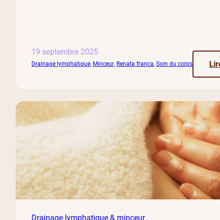
19 septembre 2025
Lir
Drainage lymphatique
, 
Minceur
, 
Renata franca
, 
Soin du corps
Drainage lymphatique & minceur